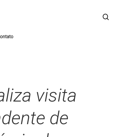
busca
ontato
iza visita
ndente de