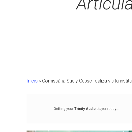
Articul
Início
»
Comissária Suely Gusso realiza visita insti
Getting your
Trinity Audio
player ready...
Pressione Enter para pesquisar ou ESC para fechar