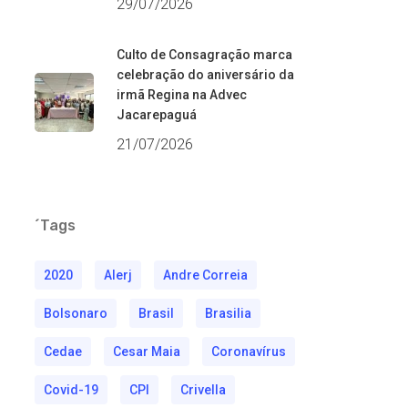
29/07/2026
Culto de Consagração marca
celebração do aniversário da
irmã Regina na Advec
Jacarepaguá
21/07/2026
´Tags
2020
Alerj
Andre Correia
Bolsonaro
Brasil
Brasilia
Cedae
Cesar Maia
Coronavírus
Covid-19
CPI
Crivella