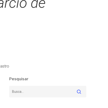
árcio de
Castro
Pesquisar