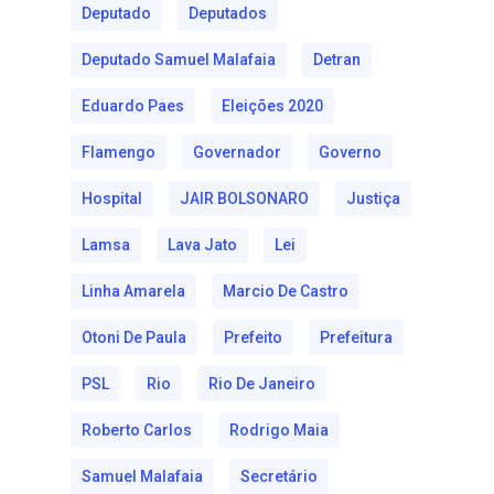
Deputado
Deputados
Deputado Samuel Malafaia
Detran
Eduardo Paes
Eleições 2020
Flamengo
Governador
Governo
Hospital
JAIR BOLSONARO
Justiça
Lamsa
Lava Jato
Lei
Linha Amarela
Marcio De Castro
Otoni De Paula
Prefeito
Prefeitura
PSL
Rio
Rio De Janeiro
Roberto Carlos
Rodrigo Maia
Samuel Malafaia
Secretário