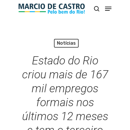
Skip
Menu
busca
to
Close
main
Menu
content
Notícias
Estado do Rio
criou mais de 167
mil empregos
formais nos
últimos 12 meses