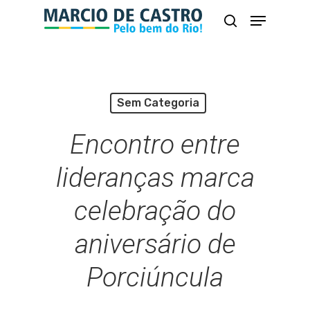
Skip
Menu
busca
to
Close
main
Menu
content
Sem Categoria
Encontro entre
lideranças marca
celebração do
aniversário de
Porciúncula