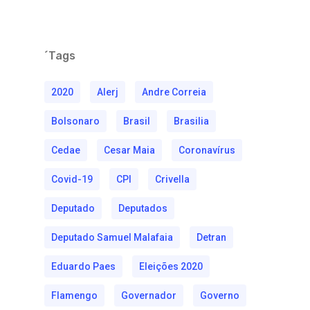
´Tags
2020
Alerj
Andre Correia
Bolsonaro
Brasil
Brasilia
Cedae
Cesar Maia
Coronavírus
Covid-19
CPI
Crivella
Deputado
Deputados
Deputado Samuel Malafaia
Detran
Eduardo Paes
Eleições 2020
Flamengo
Governador
Governo