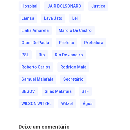
Hospital
JAIR BOLSONARO
Justiça
Lamsa
Lava Jato
Lei
Linha Amarela
Marcio De Castro
Otoni De Paula
Prefeito
Prefeitura
PSL
Rio
Rio De Janeiro
Roberto Carlos
Rodrigo Maia
Samuel Malafaia
Secretário
SEGOV
Silas Malafaia
STF
WILSON WITZEL
Witzel
Água
Deixe um comentário