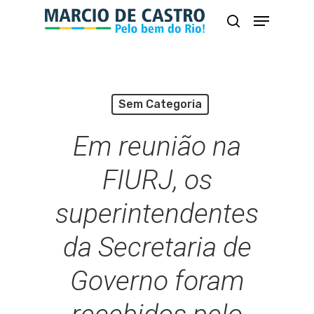
Skip
Menu
busca
to
Close
main
Menu
content
Sem Categoria
Em reunião na
FIURJ, os
superintendentes
da Secretaria de
Governo foram