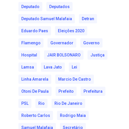
Deputado
Deputados
Deputado Samuel Malafaia
Detran
Eduardo Paes
Eleições 2020
Flamengo
Governador
Governo
Hospital
JAIR BOLSONARO
Justiça
Lamsa
Lava Jato
Lei
Linha Amarela
Marcio De Castro
Otoni De Paula
Prefeito
Prefeitura
PSL
Rio
Rio De Janeiro
Roberto Carlos
Rodrigo Maia
Samuel Malafaia
Secretário