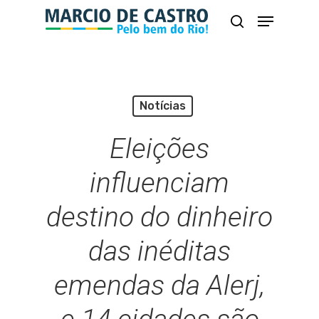
Skip
Menu
busca
to
Close
main
Menu
content
Notícias
Eleições
influenciam
destino do dinheiro
das inéditas
emendas da Alerj,