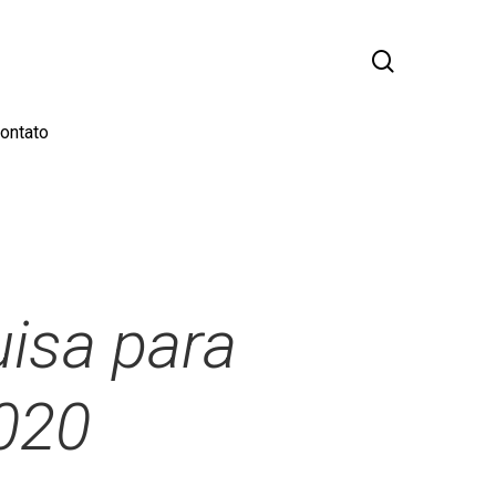
busca
ontato
uisa para
2020