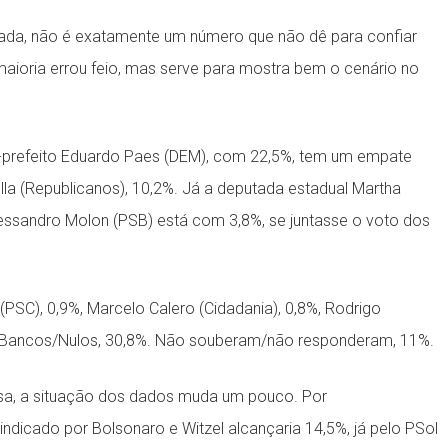
ada, não é exatamente um número que não dê para confiar
ioria errou feio, mas serve para mostra bem o cenário no
ex-prefeito Eduardo Paes (DEM), com 22,5%, tem um empate
ella (Republicanos), 10,2%. Já a deputada estadual Martha
lessandro Molon (PSB) está com 3,8%, se juntasse o voto dos
 (PSC), 0,9%, Marcelo Calero (Cidadania), 0,8%, Rodrigo
. Bancos/Nulos, 30,8%. Não souberam/não responderam, 11%.
sa, a situação dos dados muda um pouco. Por
dicado por Bolsonaro e Witzel alcançaria 14,5%, já pelo PSol