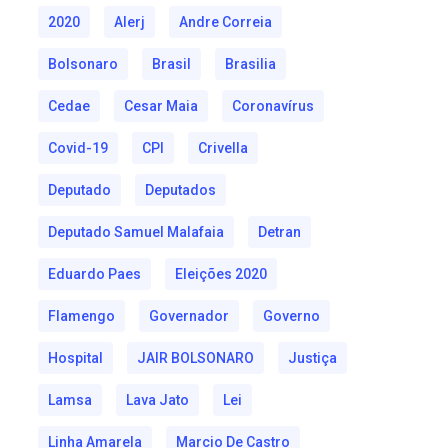
2020
Alerj
Andre Correia
Bolsonaro
Brasil
Brasilia
Cedae
Cesar Maia
Coronavírus
Covid-19
CPI
Crivella
Deputado
Deputados
Deputado Samuel Malafaia
Detran
Eduardo Paes
Eleições 2020
Flamengo
Governador
Governo
Hospital
JAIR BOLSONARO
Justiça
Lamsa
Lava Jato
Lei
Linha Amarela
Marcio De Castro