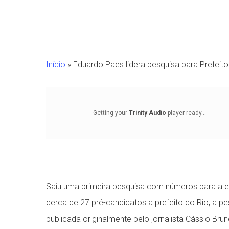
Início
»
Eduardo Paes lidera pesquisa para Prefeit
Getting your
Trinity Audio
player ready...
Saiu uma primeira pesquisa com números para a el
Pressione Enter para pesquisar ou ESC para fechar
cerca de 27 pré-candidatos a prefeito do Rio, a p
publicada originalmente pelo jornalista Cássio Brun