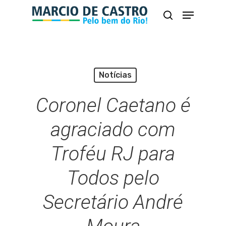
Skip
Menu
busca
to
Close
main
Menu
content
Notícias
Coronel Caetano é
agraciado com
Troféu RJ para
Todos pelo
Secretário André