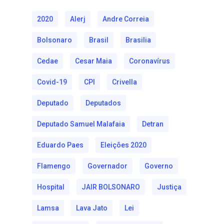
2020
Alerj
Andre Correia
Bolsonaro
Brasil
Brasilia
Cedae
Cesar Maia
Coronavírus
Covid-19
CPI
Crivella
Deputado
Deputados
Deputado Samuel Malafaia
Detran
Eduardo Paes
Eleições 2020
Flamengo
Governador
Governo
Hospital
JAIR BOLSONARO
Justiça
Lamsa
Lava Jato
Lei