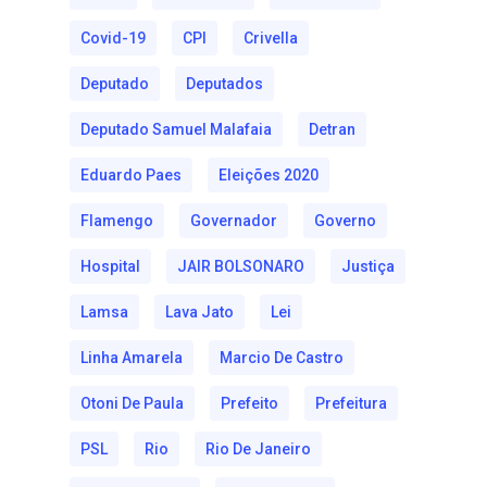
Covid-19
CPI
Crivella
Deputado
Deputados
Deputado Samuel Malafaia
Detran
Eduardo Paes
Eleições 2020
Flamengo
Governador
Governo
Hospital
JAIR BOLSONARO
Justiça
Lamsa
Lava Jato
Lei
Linha Amarela
Marcio De Castro
Otoni De Paula
Prefeito
Prefeitura
PSL
Rio
Rio De Janeiro