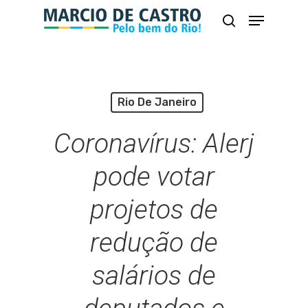
Skip
Menu
busca
to
Close
main
Menu
content
Rio De Janeiro
Coronavírus: Alerj
pode votar
projetos de
redução de
salários de