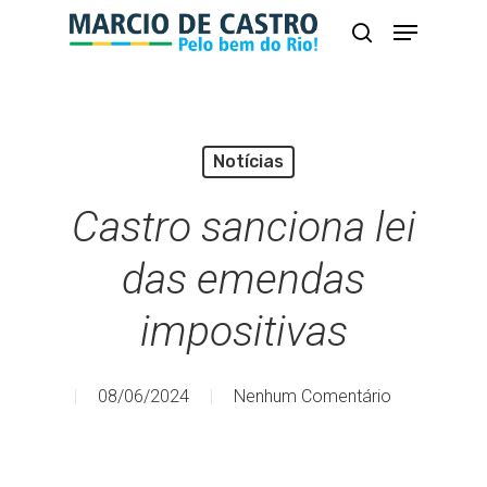
Skip
Menu
busca
to
Close
main
Menu
content
Notícias
Castro sanciona lei
das emendas
impositivas
08/06/2024
Nenhum Comentário