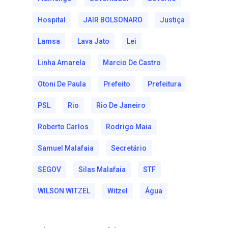
Hospital
JAIR BOLSONARO
Justiça
Lamsa
Lava Jato
Lei
Linha Amarela
Marcio De Castro
Otoni De Paula
Prefeito
Prefeitura
PSL
Rio
Rio De Janeiro
Roberto Carlos
Rodrigo Maia
Samuel Malafaia
Secretário
SEGOV
Silas Malafaia
STF
WILSON WITZEL
Witzel
Água