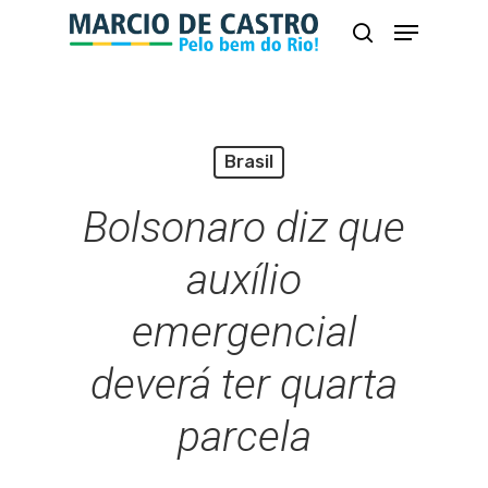
Skip
Menu
busca
to
Close
main
Menu
content
Brasil
Bolsonaro diz que
auxílio
emergencial
deverá ter quarta
parcela