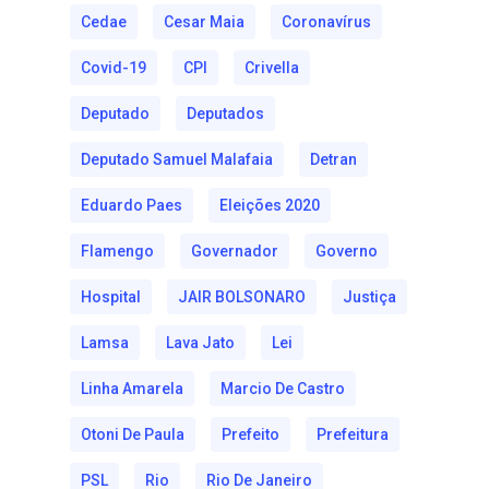
Cedae
Cesar Maia
Coronavírus
Covid-19
CPI
Crivella
Deputado
Deputados
Deputado Samuel Malafaia
Detran
Eduardo Paes
Eleições 2020
Flamengo
Governador
Governo
Hospital
JAIR BOLSONARO
Justiça
Lamsa
Lava Jato
Lei
Linha Amarela
Marcio De Castro
Otoni De Paula
Prefeito
Prefeitura
PSL
Rio
Rio De Janeiro