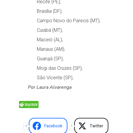
Recife (PE);
Brasília (DF);
Campo Novo do Parecis (MT);
Cuiabá (MT);
Maceió (AL);
Manaus (AM);
Guarujá (SP);
Mogi das Cruzes (SP);
São Vicente (SP);
Por Laura Alvarenga
Facebook
Twitter
0
1