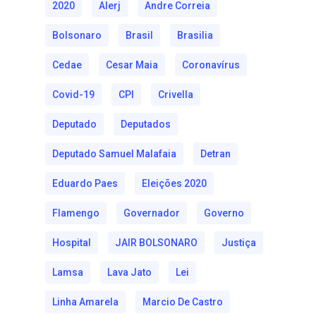
2020
Alerj
Andre Correia
Bolsonaro
Brasil
Brasilia
Cedae
Cesar Maia
Coronavírus
Covid-19
CPI
Crivella
Deputado
Deputados
Deputado Samuel Malafaia
Detran
Eduardo Paes
Eleições 2020
Flamengo
Governador
Governo
Hospital
JAIR BOLSONARO
Justiça
Lamsa
Lava Jato
Lei
Linha Amarela
Marcio De Castro