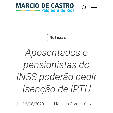
Skip
Menu
busca
to
Close
main
Menu
content
Notícias
Aposentados e
pensionistas do
INSS poderão pedir
Isenção de IPTU
16/08/2020
Nenhum Comentário