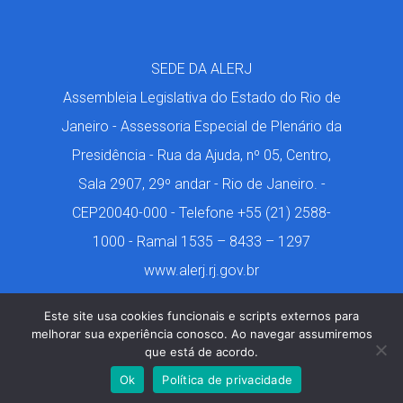
SEDE DA ALERJ
Assembleia Legislativa do Estado do Rio de
Janeiro - Assessoria Especial de Plenário da
Presidência - Rua da Ajuda, nº 05, Centro,
Sala 2907, 29º andar - Rio de Janeiro. -
CEP20040-000 - Telefone +55 (21) 2588-
1000 - Ramal 1535 – 8433 – 1297
www.alerj.rj.gov.br
Este site usa cookies funcionais e scripts externos para
melhorar sua experiência conosco. Ao navegar assumiremos
que está de acordo.
Márcio de Castro. 2001-2024. Todos os Direitos
Ok
Política de privacidade
Reservados. Design por Geon Tavares.