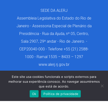
SEDE DA ALERJ
Assembleia Legislativa do Estado do Rio de
Janeiro - Assessoria Especial de Plenário da
Presidência - Rua da Ajuda, nº 05, Centro,
Sala 2907, 29º andar - Rio de Janeiro. -
CEP20040-000 - Telefone +55 (21) 2588-
1000 - Ramal 1535 – 8433 – 1297
www.alerj.rj.gov.br
Este site usa cookies funcionais e scripts externos para
melhorar sua experiência conosco. Ao navegar assumiremos
que está de acordo.
Márcio de Castro. 2001-2024. Todos os Direitos
Ok
Política de privacidade
Reservados. Design por Geon Tavares.
www.geontavares.com