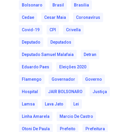
Bolsonaro
Brasil
Brasilia
Cedae
Cesar Maia
Coronavírus
Covid-19
CPI
Crivella
Deputado
Deputados
Deputado Samuel Malafaia
Detran
Eduardo Paes
Eleições 2020
Flamengo
Governador
Governo
Hospital
JAIR BOLSONARO
Justiça
Lamsa
Lava Jato
Lei
Linha Amarela
Marcio De Castro
Otoni De Paula
Prefeito
Prefeitura