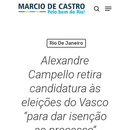
Skip
Menu
busca
to
Close
main
Menu
content
Rio De Janeiro
Alexandre
Campello retira
candidatura às
eleições do Vasco
“para dar isenção