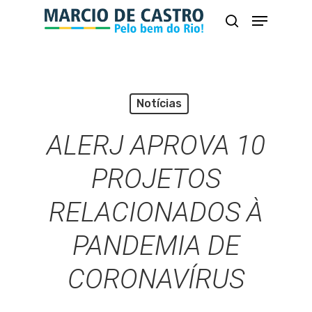
Skip
Menu
busca
to
Close
main
Menu
content
Notícias
ALERJ APROVA 10
PROJETOS
RELACIONADOS À
PANDEMIA DE
CORONAVÍRUS