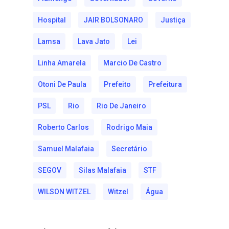
Hospital
JAIR BOLSONARO
Justiça
Lamsa
Lava Jato
Lei
Linha Amarela
Marcio De Castro
Otoni De Paula
Prefeito
Prefeitura
PSL
Rio
Rio De Janeiro
Roberto Carlos
Rodrigo Maia
Samuel Malafaia
Secretário
SEGOV
Silas Malafaia
STF
WILSON WITZEL
Witzel
Água