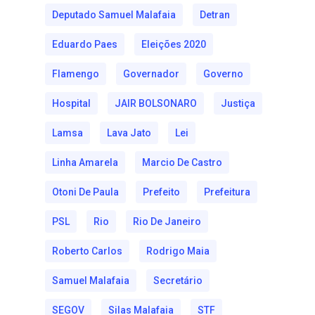
Deputado Samuel Malafaia
Detran
Eduardo Paes
Eleições 2020
Flamengo
Governador
Governo
Hospital
JAIR BOLSONARO
Justiça
Lamsa
Lava Jato
Lei
Linha Amarela
Marcio De Castro
Otoni De Paula
Prefeito
Prefeitura
PSL
Rio
Rio De Janeiro
Roberto Carlos
Rodrigo Maia
Samuel Malafaia
Secretário
SEGOV
Silas Malafaia
STF