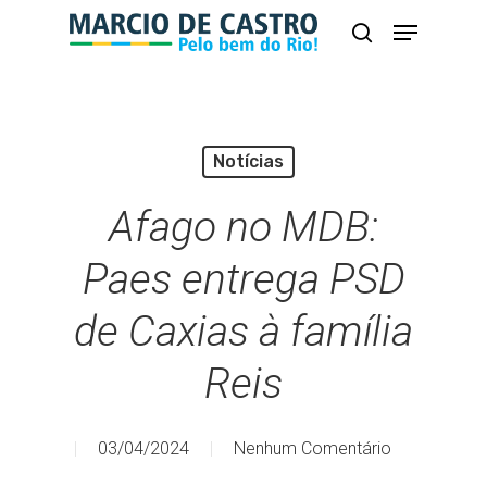
Skip
Menu
busca
to
Close
main
Menu
content
Notícias
Afago no MDB:
Paes entrega PSD
de Caxias à família
Reis
03/04/2024
Nenhum Comentário