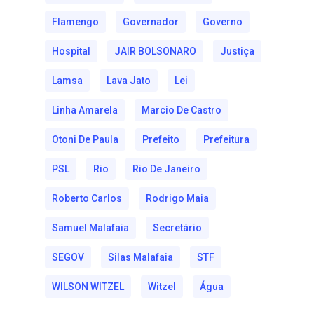
Flamengo
Governador
Governo
Hospital
JAIR BOLSONARO
Justiça
Lamsa
Lava Jato
Lei
Linha Amarela
Marcio De Castro
Otoni De Paula
Prefeito
Prefeitura
PSL
Rio
Rio De Janeiro
Roberto Carlos
Rodrigo Maia
Samuel Malafaia
Secretário
SEGOV
Silas Malafaia
STF
WILSON WITZEL
Witzel
Água