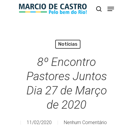
Skip
Menu
busca
to
Close
main
Menu
content
Notícias
8º Encontro
Pastores Juntos
Dia 27 de Março
de 2020
11/02/2020
Nenhum Comentário