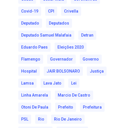
Covid-19
CPI
Crivella
Deputado
Deputados
Deputado Samuel Malafaia
Detran
Eduardo Paes
Eleições 2020
Flamengo
Governador
Governo
Hospital
JAIR BOLSONARO
Justiça
Lamsa
Lava Jato
Lei
Linha Amarela
Marcio De Castro
Otoni De Paula
Prefeito
Prefeitura
PSL
Rio
Rio De Janeiro