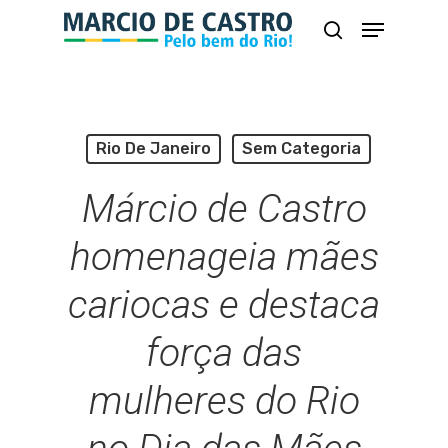
Skip
Menu
busca
to
Close
main
Menu
content
Rio De Janeiro
Sem Categoria
Márcio de Castro
homenageia mães
cariocas e destaca
força das
mulheres do Rio