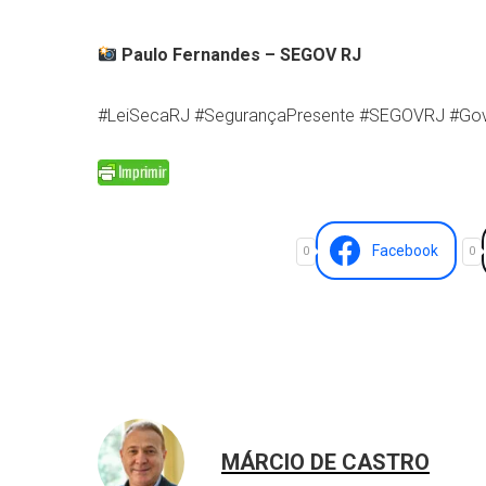
Paulo Fernandes – SEGOV RJ
#LeiSecaRJ #SegurançaPresente #SEGOVRJ #Go
Facebook
0
0
MÁRCIO DE CASTRO