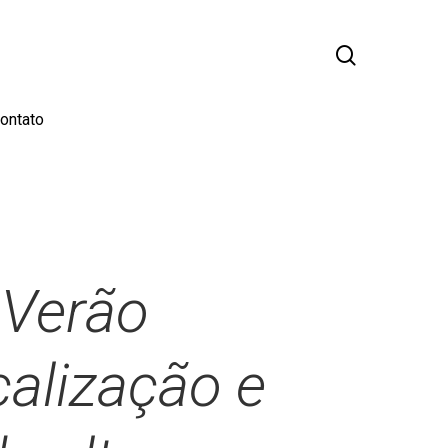
busca
ontato
 Verão
calização e