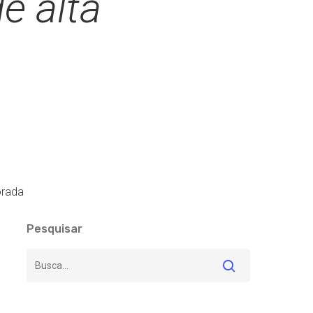
e alta
orada
Pesquisar