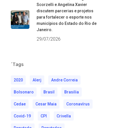
Scorzelli e Angelina Xavier
discutem parcerias e projetos
para fortalecer o esporte nos
municípios do Estado do Rio de
Janeiro.
29/07/2026
´Tags
2020
Alerj
Andre Correia
Bolsonaro
Brasil
Brasilia
Cedae
Cesar Maia
Coronavírus
Covid-19
CPI
Crivella