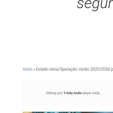
segur
Início
»
Estado inicia Operação Verão 2025/2026 pa
Getting your
Trinity Audio
player ready...
Pressione Enter para pesquisar ou ESC para fechar