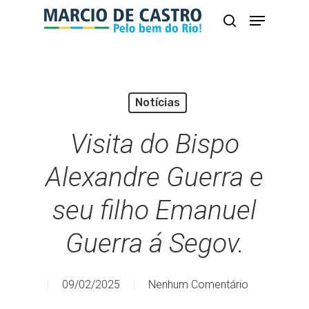
Skip
Menu
busca
to
Close
main
Menu
content
Notícias
Visita do Bispo
Alexandre Guerra e
seu filho Emanuel
Guerra á Segov.
09/02/2025
Nenhum Comentário