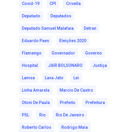
Covid-19
CPI
Crivella
Deputado
Deputados
Deputado Samuel Malafaia
Detran
Eduardo Paes
Eleições 2020
Flamengo
Governador
Governo
Hospital
JAIR BOLSONARO
Justiça
Lamsa
Lava Jato
Lei
Linha Amarela
Marcio De Castro
Otoni De Paula
Prefeito
Prefeitura
PSL
Rio
Rio De Janeiro
Roberto Carlos
Rodrigo Maia