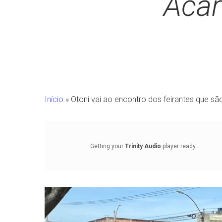
Acar
Início
»
Otoni vai ao encontro dos feirantes que sã
Getting your
Trinity Audio
player ready...
Pressione Enter para pesquisar ou ESC para fechar