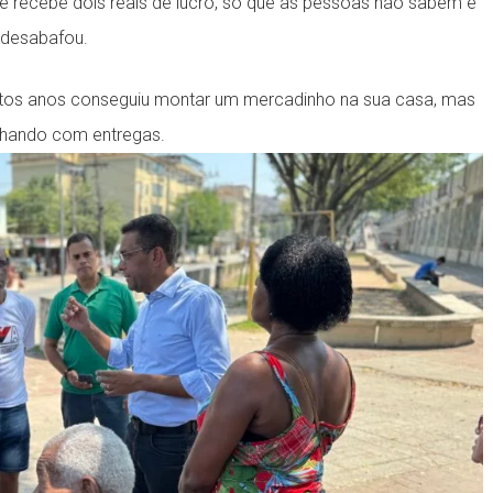
nte recebe dois reais de lucro, só que as pessoas não sabem e
 desabafou.
tos anos conseguiu montar um mercadinho na sua casa, mas
alhando com entregas.