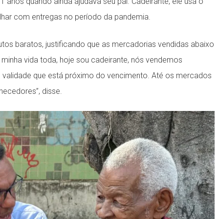
11 anos quando ainda ajudava seu pai. Cadeirante, ele usa o
alhar com entregas no período da pandemia.
utos baratos, justificando que as mercadorias vendidas abaixo
ra minha vida toda, hoje sou cadeirante, nós vendemos
de validade que está próximo do vencimento. Até os mercados
necedores”, disse.