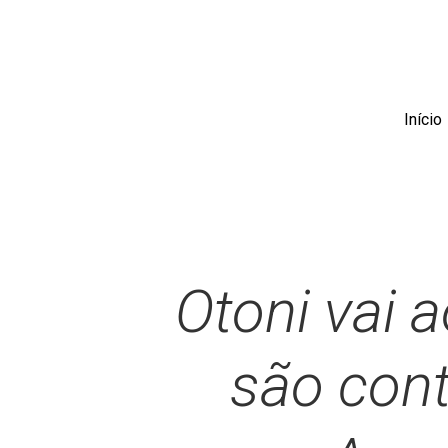
Skip
to
main
content
Início
Otoni vai 
são cont