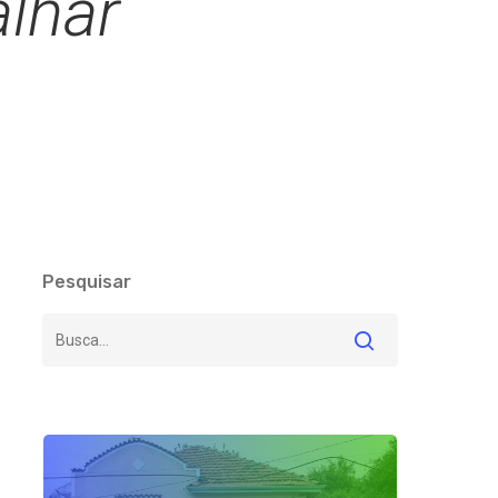
lhar’
Pesquisar