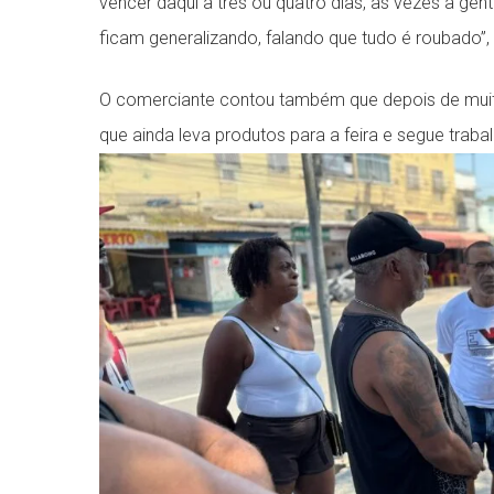
vencer daqui a três ou quatro dias, às vezes a ge
ficam generalizando, falando que tudo é roubado”,
O comerciante contou também que depois de mui
que ainda leva produtos para a feira e segue trab