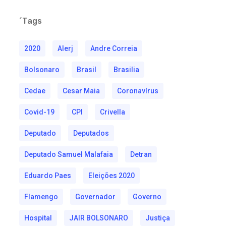
´Tags
2020
Alerj
Andre Correia
Bolsonaro
Brasil
Brasilia
Cedae
Cesar Maia
Coronavírus
Covid-19
CPI
Crivella
Deputado
Deputados
Deputado Samuel Malafaia
Detran
Eduardo Paes
Eleições 2020
Flamengo
Governador
Governo
Hospital
JAIR BOLSONARO
Justiça